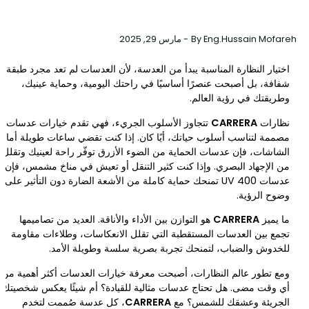
Eng.Hussain Mofareh
By
-
مارس 29, 2025
اختيار النظارة المناسبة يبدأ من العدسة، لأن العدسات لم تعد مجرد طبقة
شفافة، بل أصبحت عنصرًا أساسيًا في راحتك اليومية، وحماية عينيك،
وطريقتك في رؤية العالم.
نظارات
CARRERA
تتجاوز الأسلوب الجريء، فهي تقدم خيارات عدسات
مصممة لتناسب أسلوب حياتك، أيًا كان. إذا كنت تقضي ساعات طويلة أمام
الشاشات، فإن عدسات الحماية من الضوء الأزرق توفّر راحة لعينيك وتقلل
من الإجهاد البصري. وإذا كنت كثير التنقل أو تعيش في مناخ مشمس، فإن
عدسات UV 400 تمنحك حماية كاملة من الأشعة الضارة دون التأثير على
وضوح الرؤية.
ما يميز
CARRERA
هو التوازن بين الأداء والأناقة. العديد من تصاميمها
تجمع بين العدسات المستقطبة التي تقلل الانعكاسات، وطلاءات مقاومة
للخدوش والضباب، لتمنحك تجربة بصرية سلسة وطويلة الأمد.
ومع تطور عالم النظارات، أصبحت معرفة خيارات العدسات أكثر أهمية من
أي وقت مضى. هل تحتاج عدسات مثالية للقيادة؟ أم شيئًا يعكس شخصيتك
الجريئة وعشقك للشمس؟ مع
CARRERA
، كل عدسة صُممت لتخدم